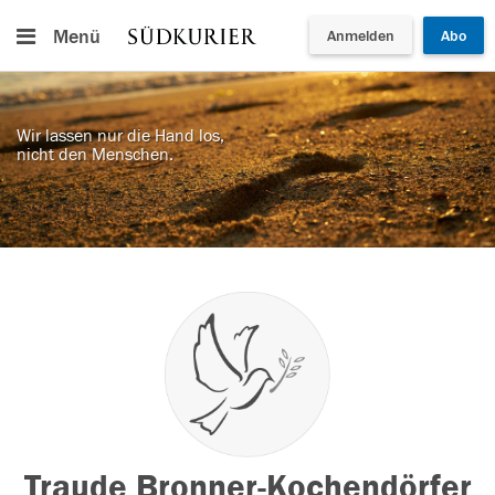
Menü
Anmelden
Abo
Wir lassen nur die Hand los,
nicht den Menschen.
Traude Bronner-Kochendörfer