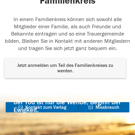
Familienkreis
In einem Familienkreis können sich sowohl alle
Mitglieder einer Familie, als auch Freunde und
Bekannte eintragen und so eine Trauergemeinde
bilden. Bleiben Sie in Kontakt mit anderen Mitgliedern
und tragen Sie sich jetzt ganz bequem ein.
Jetzt anmelden um Teil des Familienkreises zu
werden.
Der Tod ist nicht das Ende, nicht die
Vergänglichkeit,
der Tod ist nur die Wende, Beginn der
Kontakt zum Verlag
Missbrauch
Ewigkeit.
aufnehmen
melden