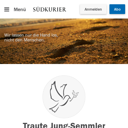
Menü
Anmelden
Abo
Wir lassen nur die Hand los,
nicht den Menschen.
Traute Jung-Semmler