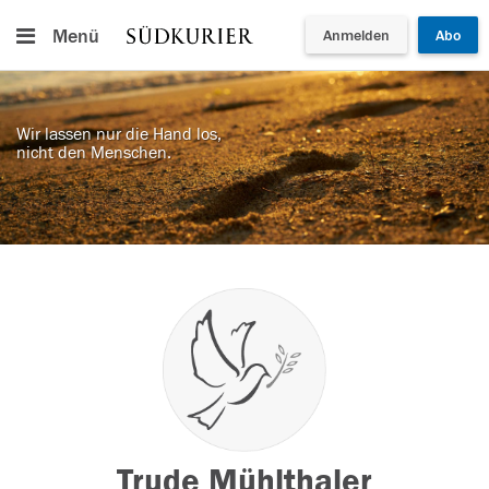
Menü
Anmelden
Abo
Wir lassen nur die Hand los,
nicht den Menschen.
Trude Mühlthaler