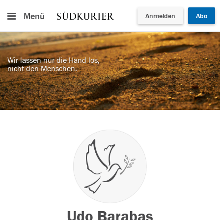
Menü
Anmelden
Abo
Wir lassen nur die Hand los,
nicht den Menschen.
Udo Barabas