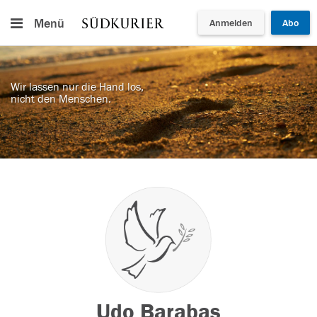
Menü
Anmelden
Abo
Wir lassen nur die Hand los,
nicht den Menschen.
Udo Barabas