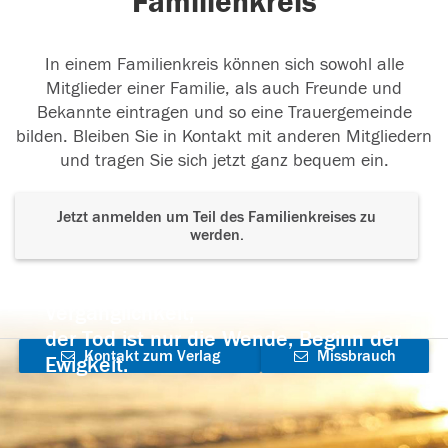
Familienkreis
In einem Familienkreis können sich sowohl alle
Mitglieder einer Familie, als auch Freunde und
Bekannte eintragen und so eine Trauergemeinde
bilden. Bleiben Sie in Kontakt mit anderen Mitgliedern
und tragen Sie sich jetzt ganz bequem ein.
Jetzt anmelden um Teil des Familienkreises zu
werden.
Der Tod ist nicht das Ende, nicht die
Vergänglichkeit,
der Tod ist nur die Wende, Beginn der
Kontakt zum Verlag
Missbrauch
Ewigkeit.
aufnehmen
melden