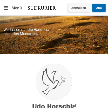
Menü
Anmelden
Abo
Wir lassen nur die Hand los,
nicht den Menschen.
Udo Horschig