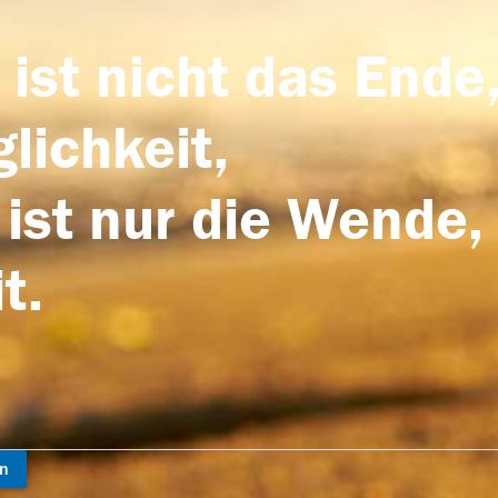
 ist nicht das Ende,
lichkeit,
 ist nur die Wende,
t.
en