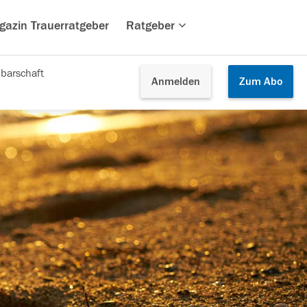
gazin Trauerratgeber
Ratgeber
barschaft
Anmelden
Zum
Abo