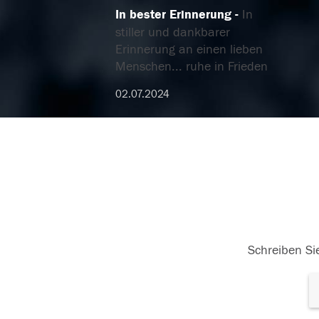
In bester Erinnerung
In
stiller und dankbarer
Erinnerung an einen lieben
Menschen... ruhe in Frieden
02.07.2024
Schreiben Sie