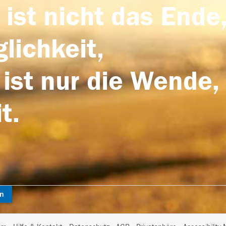
 ist nicht das Ende,
lichkeit,
 ist nur die Wende,
t.
en