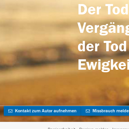
Der Tod
Vergäng
der Tod
Ewigkei
Kontakt zum Autor aufnehmen
Missbrauch meld