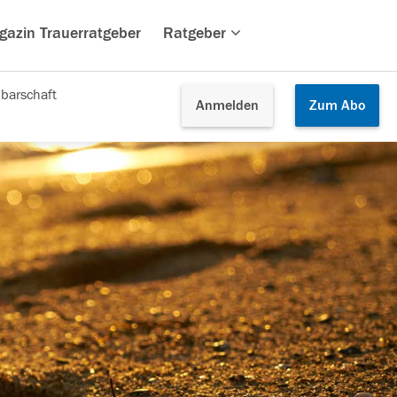
gazin Trauerratgeber
Ratgeber
barschaft
Anmelden
Zum
Abo