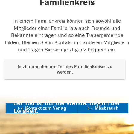
Familienkreis
In einem Familienkreis können sich sowohl alle
Mitglieder einer Familie, als auch Freunde und
Bekannte eintragen und so eine Trauergemeinde
bilden. Bleiben Sie in Kontakt mit anderen Mitgliedern
und tragen Sie sich jetzt ganz bequem ein.
Jetzt anmelden um Teil des Familienkreises zu
werden.
Der Tod ist nicht das Ende, nicht die
Vergänglichkeit,
der Tod ist nur die Wende, Beginn der
Kontakt zum Verlag
Missbrauch
Ewigkeit.
aufnehmen
melden