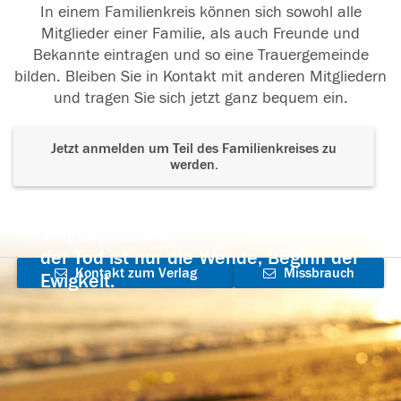
In einem Familienkreis können sich sowohl alle
Mitglieder einer Familie, als auch Freunde und
Bekannte eintragen und so eine Trauergemeinde
bilden. Bleiben Sie in Kontakt mit anderen Mitgliedern
und tragen Sie sich jetzt ganz bequem ein.
Jetzt anmelden um Teil des Familienkreises zu
werden.
Der Tod ist nicht das Ende, nicht die
Vergänglichkeit,
der Tod ist nur die Wende, Beginn der
Kontakt zum Verlag
Missbrauch
Ewigkeit.
aufnehmen
melden