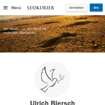
Menü
Anmelden
Abo
Wir lassen nur die Hand los,
nicht den Menschen.
Ulrich Blersch