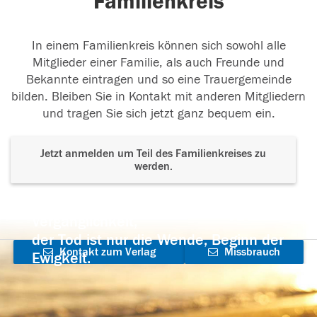
Familienkreis
In einem Familienkreis können sich sowohl alle
Mitglieder einer Familie, als auch Freunde und
Bekannte eintragen und so eine Trauergemeinde
bilden. Bleiben Sie in Kontakt mit anderen Mitgliedern
und tragen Sie sich jetzt ganz bequem ein.
Jetzt anmelden um Teil des Familienkreises zu
werden.
Der Tod ist nicht das Ende, nicht die
Vergänglichkeit,
der Tod ist nur die Wende, Beginn der
Kontakt zum Verlag
Missbrauch
Ewigkeit.
aufnehmen
melden