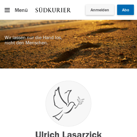
Menü
Anmelden
Abo
Wir lassen nur die Hand los,
nicht den Menschen.
Ulrich Lasarzick