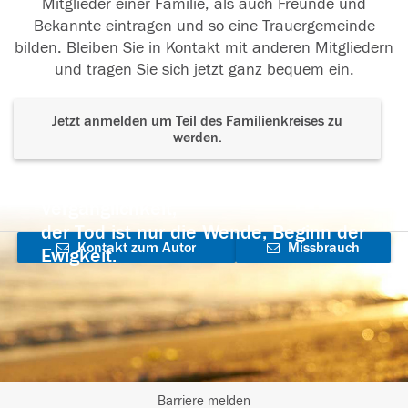
Mitglieder einer Familie, als auch Freunde und
Bekannte eintragen und so eine Trauergemeinde
bilden. Bleiben Sie in Kontakt mit anderen Mitgliedern
und tragen Sie sich jetzt ganz bequem ein.
Jetzt anmelden um Teil des Familienkreises zu
werden.
Der Tod ist nicht das Ende, nicht die
Vergänglichkeit,
der Tod ist nur die Wende, Beginn der
Kontakt zum Autor
Missbrauch
Ewigkeit.
aufnehmen
melden
Barriere melden