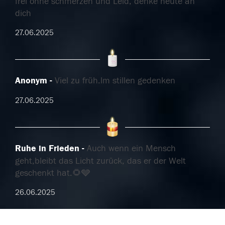
frei ohne schmerzen und Leid, denke heute an
dich
27.06.2025
Anonym
Viel zu früh.lm stillen gedenken
27.06.2025
Ruhe in Frieden
Auch wenn ein Mensch
geht,bleibt das Licht zurück, das er der Welt
geschenkt hat.🌻🩶
26.06.2025