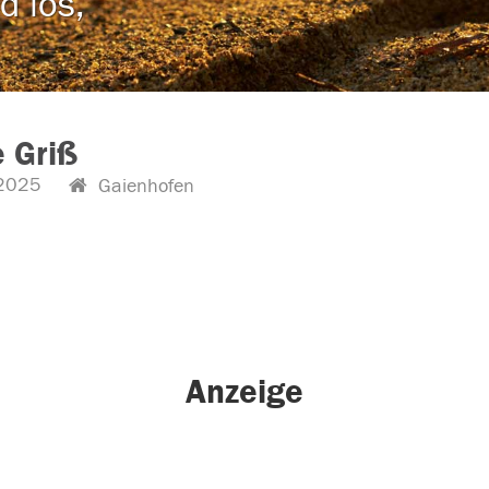
d los,
e Griß
2025
Gaienhofen
Anzeige