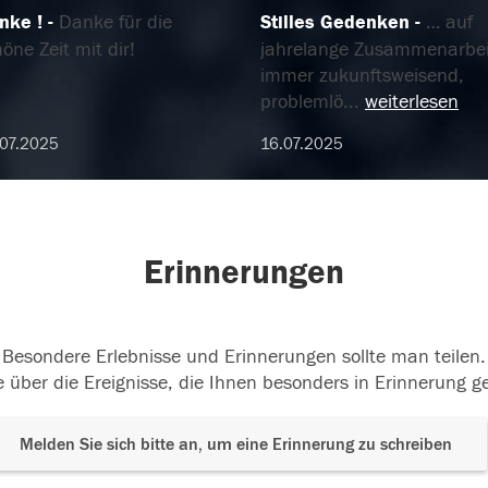
nke !
Danke für die
Stilles Gedenken
… auf
öne Zeit mit dir!
jahrelange Zusammenarbei
immer zukunftsweisend,
problemlö
...
weiterlesen
07.2025
16.07.2025
Erinnerungen
Besondere Erlebnisse und Erinnerungen sollte man teilen.
 über die Ereignisse, die Ihnen besonders in Erinnerung g
Melden Sie sich bitte an, um eine Erinnerung zu schreiben