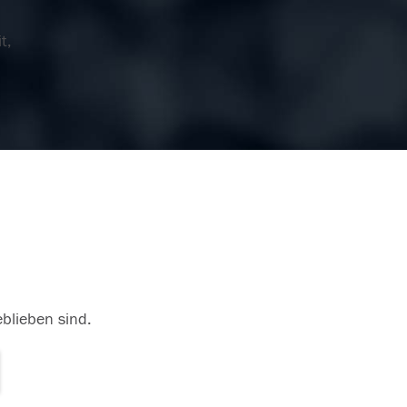
t,
eblieben sind.