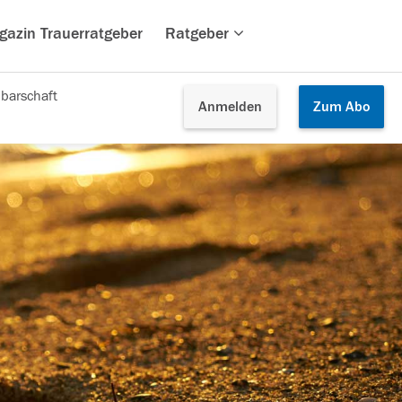
gazin Trauerratgeber
Ratgeber
barschaft
Anmelden
Zum
Abo