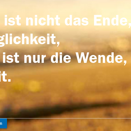
 ist nicht das Ende,
lichkeit,
 ist nur die Wende,
t.
en