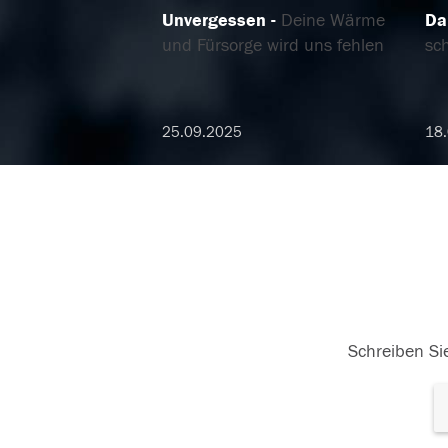
Unvergessen
Deine Wärme
Da
und Fürsorge wird uns fehlen
sch
25.09.2025
18.
Schreiben Sie