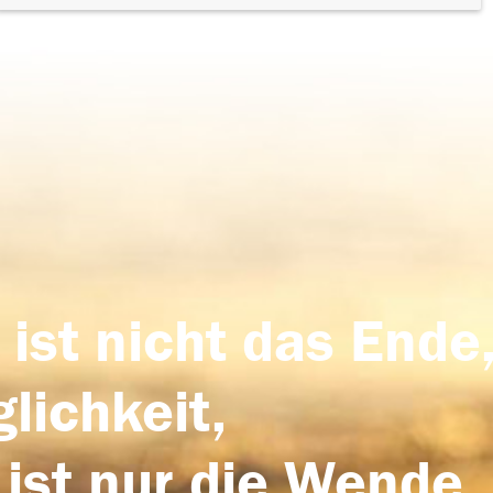
 ist nicht das Ende,
lichkeit,
 ist nur die Wende,