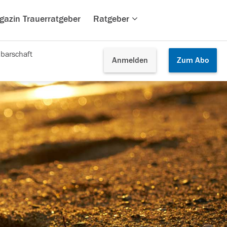
gazin Trauerratgeber
Ratgeber
barschaft
Anmelden
Zum
Abo