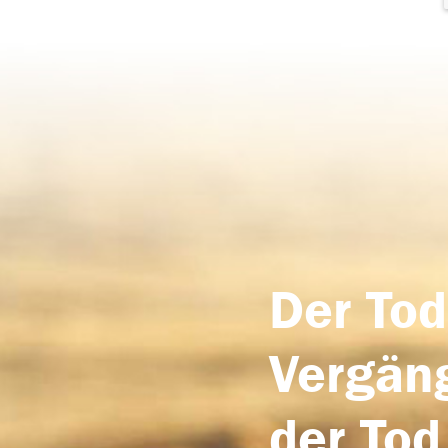
Der Tod
Vergäng
der Tod