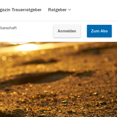
gazin Trauerratgeber
Ratgeber
barschaft
Anmelden
Zum
Abo