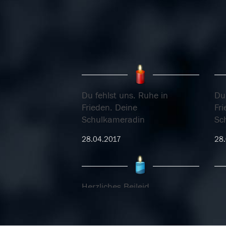
Du fehlst uns. Ruhe in
Du 
Frieden. Deine
Fr
Schulkameradin
Sc
28.04.2017
28.
Herzliches Beileid
25.04.2017
23.