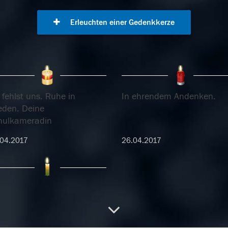
Erleuchten einer Gedenkkerze
fehlst uns. Ruhe in
In ehrendem Andenken.
ieden. Deine
hulkameradin
04.2017
26.04.2017
04.2017