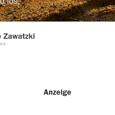
d los,
e Zawatzki
anz
Anzeige