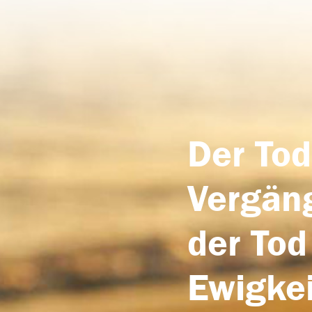
Der Tod
Vergäng
der Tod
Ewigkei