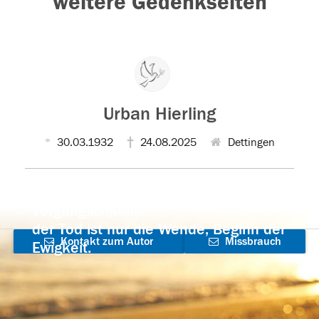
weitere Gedenkseiten
Urban Hierling
30.03.1932
24.08.2025
Dettingen
Der Tod ist nicht das Ende, nicht die
Vergänglichkeit,
der Tod ist nur die Wende, Beginn der
Kontakt zum Autor
Missbrauch
Ewigkeit.
aufnehmen
melden