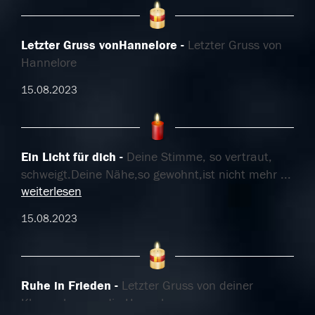
Letzter Gruss vonHannelore
Letzter Gruss von
Hannelore
15.08.2023
Ein Licht für dich
Deine Stimme, so vertraut,
schweigt.Deine Nähe,so gewohnt,ist nicht mehr
...
weiterlesen
15.08.2023
Ruhe in Frieden
Letzter Gruss von deiner
Klassenkameradin Hannelore