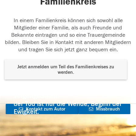
Familienkreis
In einem Familienkreis können sich sowohl alle
Mitglieder einer Familie, als auch Freunde und
Bekannte eintragen und so eine Trauergemeinde
bilden. Bleiben Sie in Kontakt mit anderen Mitgliedern
und tragen Sie sich jetzt ganz bequem ein.
Jetzt anmelden um Teil des Familienkreises zu
werden.
Der Tod ist nicht das Ende, nicht die
Vergänglichkeit,
der Tod ist nur die Wende, Beginn der
Kontakt zum Autor
Missbrauch
Ewigkeit.
aufnehmen
melden