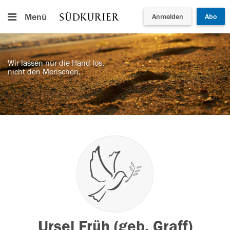
Menü
Anmelden
Abo
Wir lassen nur die Hand los,
nicht den Menschen.
Ursel Früh (geb. Graff)