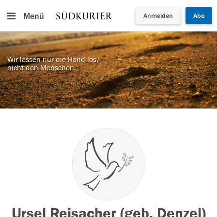
Menü
Anmelden
Abo
Wir lassen nur die Hand los,
nicht den Menschen.
Ursel Reisacher (geb. Denzel)