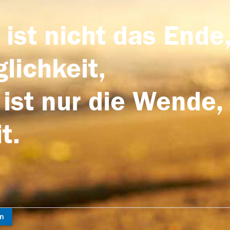
 ist nicht das Ende,
lichkeit,
 ist nur die Wende,
t.
en