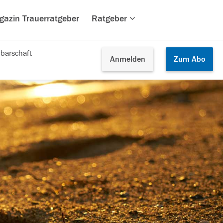
gazin Trauerratgeber
Ratgeber
barschaft
Anmelden
Zum
Abo