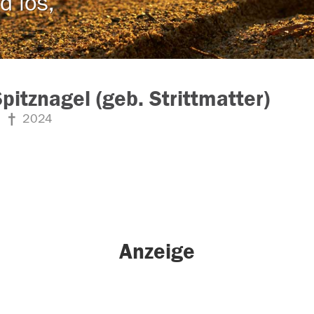
d los,
Spitznagel (geb. Strittmatter)
2024
Anzeige