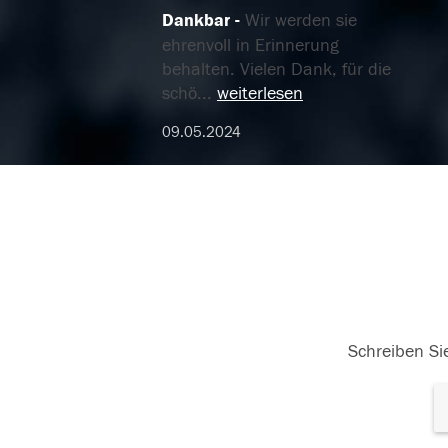
Dankbar
Wir werden sie
ehrenvoll in Erinnerung
behalten. Vielen Dank, für die
schö
...
weiterlesen
09.05.2024
Schreiben Sie