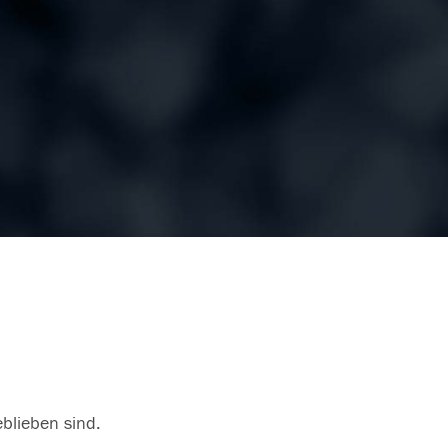
eblieben sind.