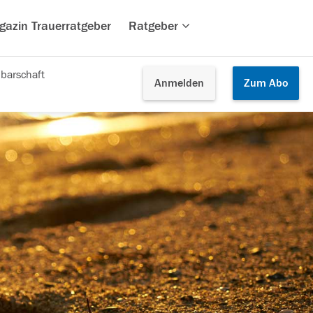
gazin Trauerratgeber
Ratgeber
barschaft
Anmelden
Zum
Abo