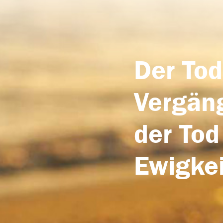
Der Tod
Vergäng
der Tod
Ewigkei