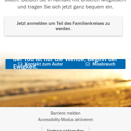
und tragen Sie sich jetzt ganz bequem ein.
Jetzt anmelden um Teil des Familienkreises zu
werden.
Der Tod ist nicht das Ende, nicht die
Vergänglichkeit,
der Tod ist nur die Wende, Beginn der
Kontakt zum Autor
Missbrauch
Ewigkeit.
aufnehmen
melden
Barriere melden
I
Accessibility-Modus aktivieren
m