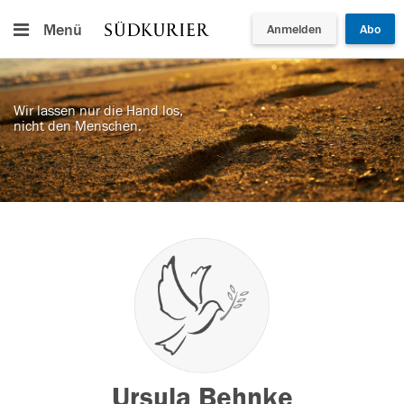
Menü
Anmelden
Abo
Wir lassen nur die Hand los,
nicht den Menschen.
Ursula Behnke