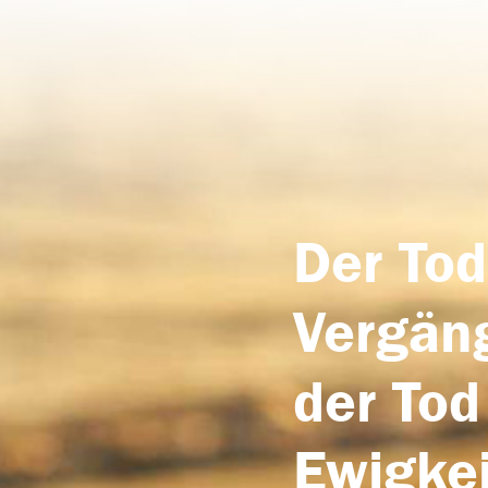
Der Tod
Vergäng
der Tod
Ewigkei