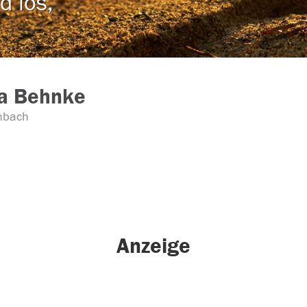
d los,
la Behnke
nbach
Anzeige