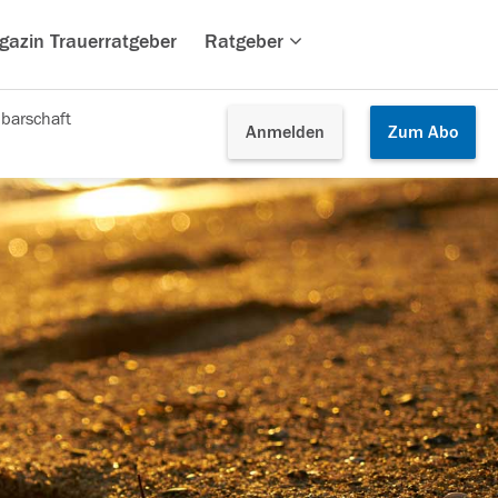
gazin Trauerratgeber
Ratgeber
barschaft
Anmelden
Zum
Abo