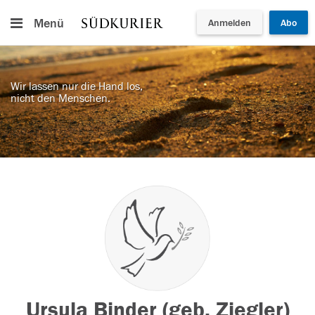
Menü
Anmelden
Abo
Wir lassen nur die Hand los,
nicht den Menschen.
Ursula Binder (geb. Ziegler)