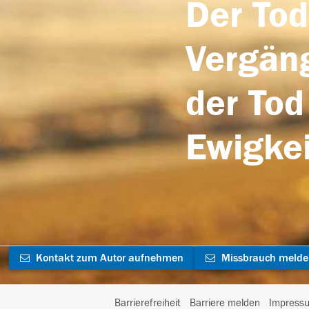
Der Tod
Vergäng
der Tod
Ewigkei
Kontakt zum Autor aufnehmen
Missbrauch meld
Barrierefreiheit
Barriere melden
Impress