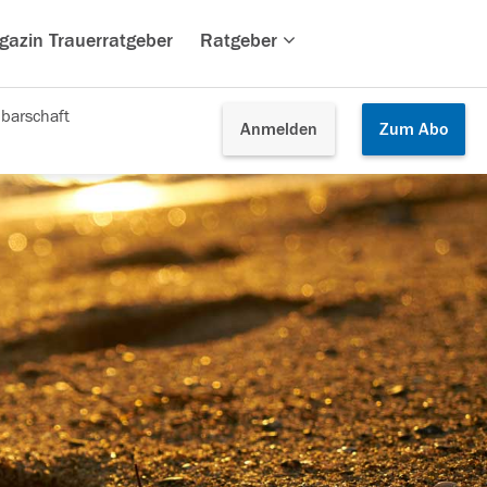
gazin Trauerratgeber
Ratgeber
barschaft
Anmelden
Zum
Abo