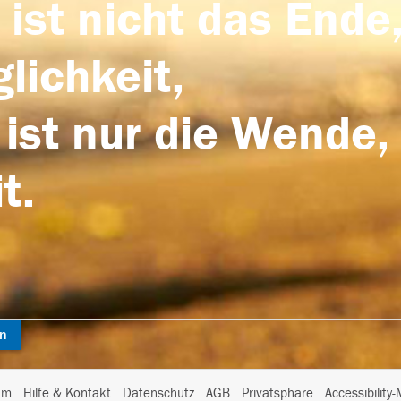
 ist nicht das Ende,
lichkeit,
 ist nur die Wende,
t.
en
I
um
Hilfe & Kontakt
Datenschutz
AGB
Privatsphäre
Accessibility