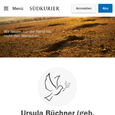
Menü
Anmelden
Abo
Wir lassen nur die Hand los,
nicht den Menschen.
Ursula Büchner (geb.