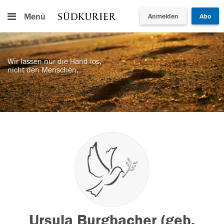
Menü
Anmelden
Abo
Wir lassen nur die Hand los,
nicht den Menschen.
Ursula Burgbacher (geb.