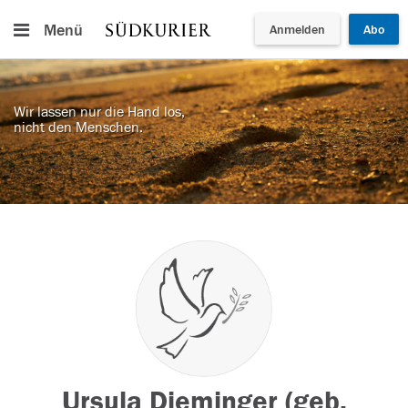
Menü
Anmelden
Abo
Wir lassen nur die Hand los,
nicht den Menschen.
Ursula Dieminger (geb.