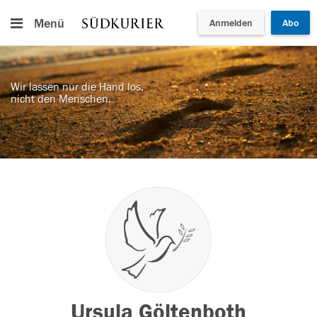
Menü
Anmelden
Abo
Wir lassen nur die Hand los,
nicht den Menschen.
Ursula Göltenboth