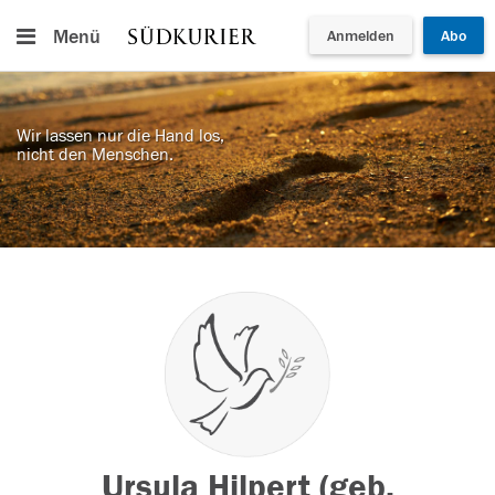
Menü
Anmelden
Abo
Wir lassen nur die Hand los,
nicht den Menschen.
Ursula Hilpert (geb.