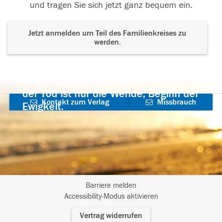
und tragen Sie sich jetzt ganz bequem ein.
Jetzt anmelden um Teil des Familienkreises zu
werden.
Der Tod ist nicht das Ende, nicht die
Vergänglichkeit,
der Tod ist nur die Wende, Beginn der
Kontakt zum Verlag
Missbrauch
Ewigkeit.
aufnehmen
melden
Barriere melden
I
Accessibility-Modus aktivieren
m
Vertrag widerrufen