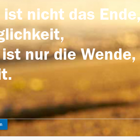
 ist nicht das Ende,
lichkeit,
 ist nur die Wende,
t.
en