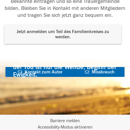
Bekannte eintragen und so eine Trauergemeinde
bilden. Bleiben Sie in Kontakt mit anderen Mitgliedern
und tragen Sie sich jetzt ganz bequem ein.
Jetzt anmelden um Teil des Familienkreises zu
werden.
Der Tod ist nicht das Ende, nicht die
Vergänglichkeit,
der Tod ist nur die Wende, Beginn der
Kontakt zum Autor
Missbrauch
Ewigkeit.
aufnehmen
melden
Barriere melden
I
Accessibility-Modus aktivieren