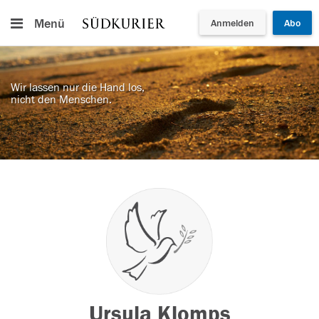
Menü
Anmelden
Abo
Wir lassen nur die Hand los,
nicht den Menschen.
Ursula Klomps