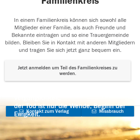
Familienkreis
In einem Familienkreis können sich sowohl alle
Mitglieder einer Familie, als auch Freunde und
Bekannte eintragen und so eine Trauergemeinde
bilden. Bleiben Sie in Kontakt mit anderen Mitgliedern
und tragen Sie sich jetzt ganz bequem ein.
Jetzt anmelden um Teil des Familienkreises zu
werden.
Der Tod ist nicht das Ende, nicht die
Vergänglichkeit,
der Tod ist nur die Wende, Beginn der
Kontakt zum Verlag
Missbrauch
Ewigkeit.
aufnehmen
melden