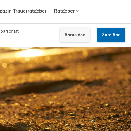
gazin Trauerratgeber
Ratgeber
barschaft
Anmelden
Zum
Abo