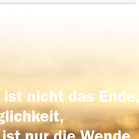
 ist nicht das Ende,
lichkeit,
 ist nur die Wende,