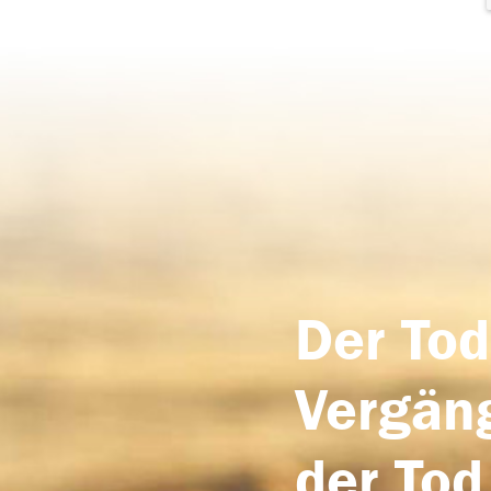
Der Tod
Vergäng
der Tod