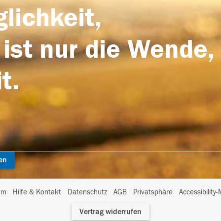
lichkeit,
 ist nur die Wende,
t.
en
I
um
Hilfe & Kontakt
Datenschutz
AGB
Privatsphäre
Accessibility
m
Vertrag widerrufen
A