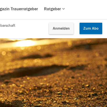
gazin Trauerratgeber
Ratgeber
barschaft
Anmelden
Zum
Abo