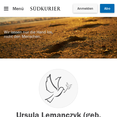
Menü
Anmelden
Abo
Wir lassen nur die Hand los,
nicht den Menschen.
Ursula Lemanczyk (geb.