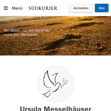
Menü
Anmelden
Abo
Wir lassen nur die Hand los,
nicht den Menschen.
Ursula Messelhäuser