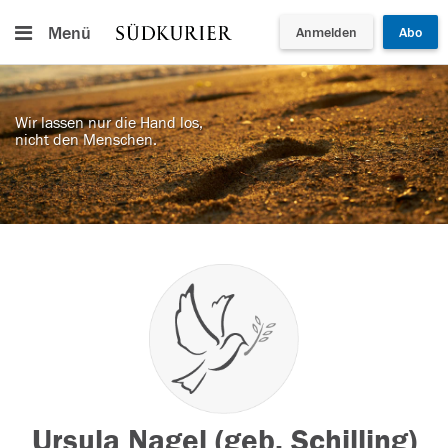
Menü
Anmelden
Abo
Wir lassen nur die Hand los,
nicht den Menschen.
Ursula Nagel (geb. Schilling)