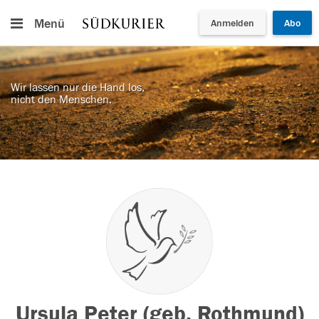
Menü
Anmelden
Abo
Wir lassen nur die Hand los,
nicht den Menschen.
Ursula Peter (geb. Rothmund)