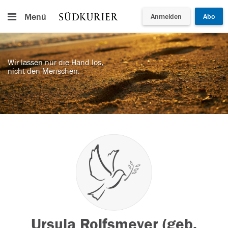
Menü
Anmelden
Abo
Wir lassen nur die Hand los,
nicht den Menschen.
Ursula Rolfsmeyer (geb.