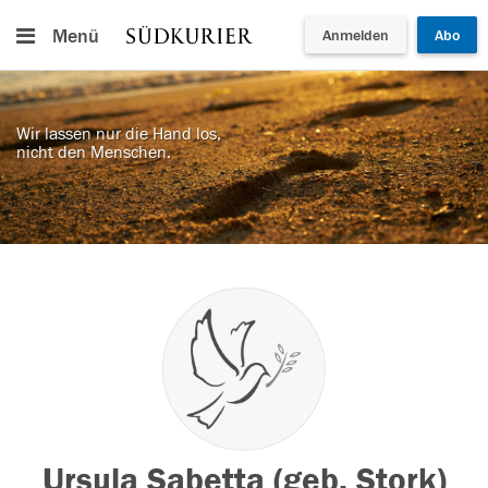
Menü
Anmelden
Abo
Wir lassen nur die Hand los,
nicht den Menschen.
Ursula Sabetta (geb. Stork)