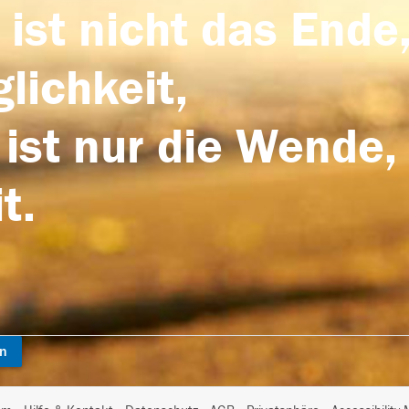
 ist nicht das Ende,
lichkeit,
 ist nur die Wende,
t.
en