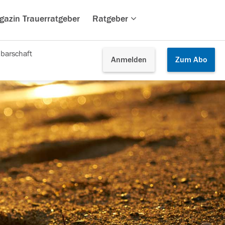
gazin Trauerratgeber
Ratgeber
barschaft
Anmelden
Zum
Abo