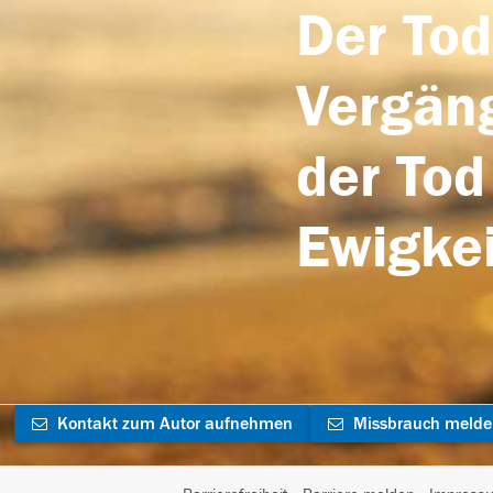
Der Tod
Vergäng
der Tod
Ewigkei
Kontakt zum Autor aufnehmen
Missbrauch meld