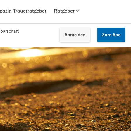
gazin Trauerratgeber
Ratgeber
barschaft
Anmelden
Zum
Abo