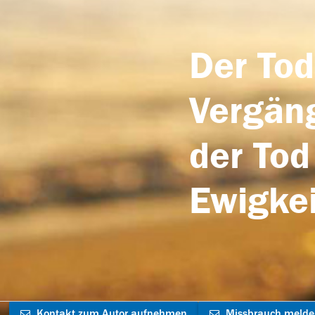
Der Tod
Vergäng
der Tod
Ewigkei
Kontakt zum Autor aufnehmen
Missbrauch meld