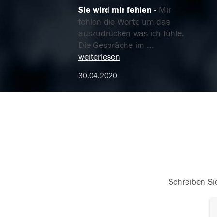
Sie wird mir fehlen
Mir
fehlen die Worte um das
auszudrücken was ich fühle.
Die Gespräche im
...
weiterlesen
30.04.2020
Schreiben Sie