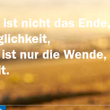
 ist nicht das Ende,
lichkeit,
 ist nur die Wende,
t.
en