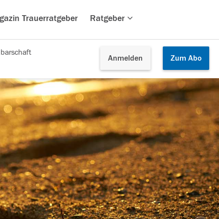
gazin Trauerratgeber
Ratgeber
barschaft
Anmelden
Zum
Abo