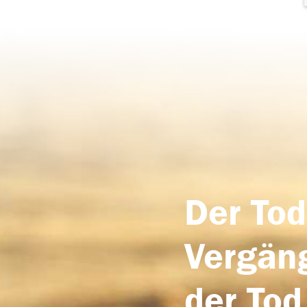
Der Tod
Vergäng
der Tod