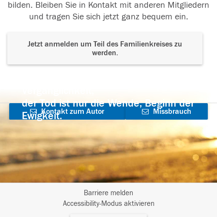
bilden. Bleiben Sie in Kontakt mit anderen Mitgliedern
und tragen Sie sich jetzt ganz bequem ein.
Jetzt anmelden um Teil des Familienkreises zu
werden.
Der Tod ist nicht das Ende, nicht die
Vergänglichkeit,
der Tod ist nur die Wende, Beginn der
Kontakt zum Autor
Missbrauch
Ewigkeit.
aufnehmen
melden
Barriere melden
I
Accessibility-Modus aktivieren