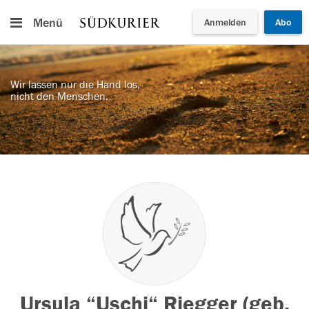
Menü
Anmelden
Abo
Wir lassen nur die Hand los,
nicht den Menschen.
Ursula “Uschi“ Riegger (geb.