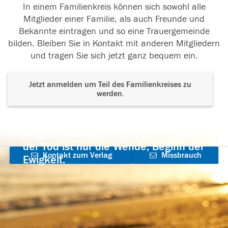
In einem Familienkreis können sich sowohl alle
Mitglieder einer Familie, als auch Freunde und
Bekannte eintragen und so eine Trauergemeinde
bilden. Bleiben Sie in Kontakt mit anderen Mitgliedern
und tragen Sie sich jetzt ganz bequem ein.
Jetzt anmelden um Teil des Familienkreises zu
werden.
Der Tod ist nicht das Ende, nicht die
Vergänglichkeit,
der Tod ist nur die Wende, Beginn der
Kontakt zum Verlag
Missbrauch
Ewigkeit.
aufnehmen
melden