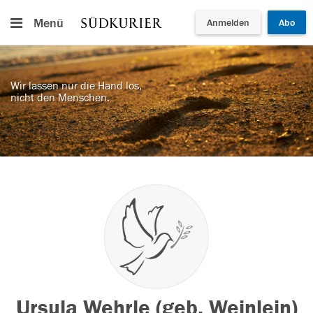
Menü
Anmelden
Abo
Wir lassen nur die Hand los,
nicht den Menschen.
Ursula Wehrle (geb. Weinlein)