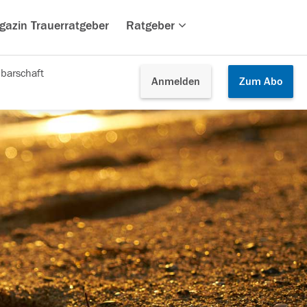
gazin Trauerratgeber
Ratgeber
barschaft
Anmelden
Zum
Abo