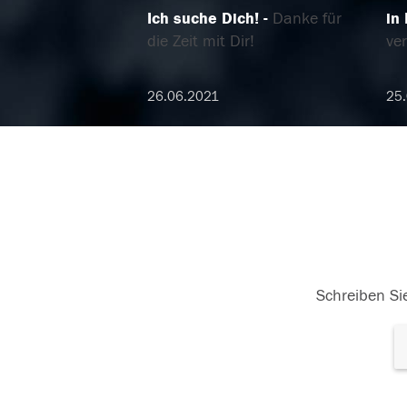
Ich suche Dich!
Danke für
in
die Zeit mit Dir!
ver
26.06.2021
25
Schreiben Sie