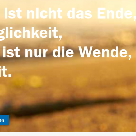
 ist nicht das Ende,
lichkeit,
 ist nur die Wende,
t.
en