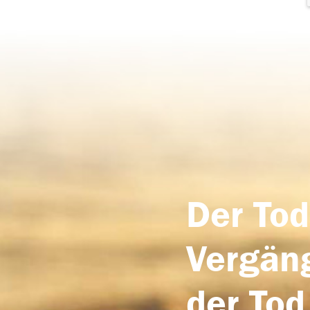
Der Tod
Vergäng
der Tod