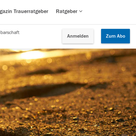
gazin Trauerratgeber
Ratgeber
barschaft
Anmelden
Zum
Abo