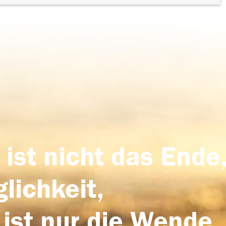
 ist nicht das Ende,
lichkeit,
 ist nur die Wende,