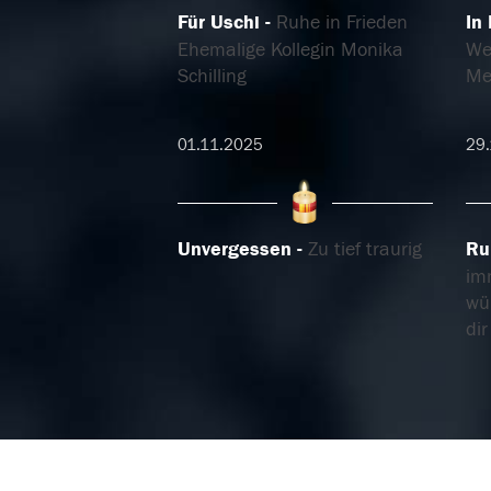
Für Uschi
Ruhe in Frieden
In
Ehemalige Kollegin Monika
Wel
Schilling
Me
01.11.2025
29.
Unvergessen
Zu tief traurig
Ru
im
wü
di
26.10.2025
25.