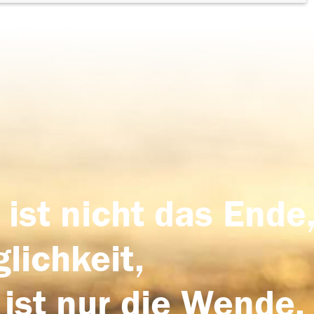
 ist nicht das Ende,
lichkeit,
 ist nur die Wende,