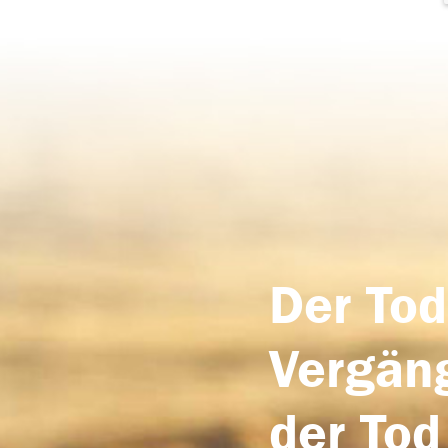
Der Tod
Vergäng
der Tod