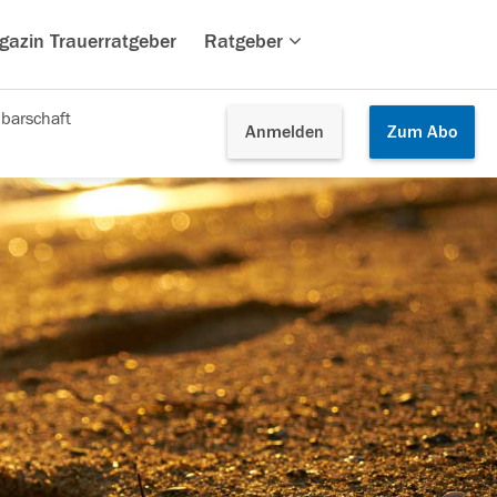
gazin Trauerratgeber
Ratgeber
barschaft
Anmelden
Zum
Abo