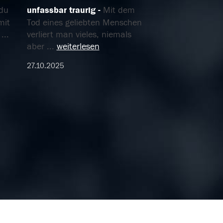
 du
unfassbar traurig
Mit dem
mit
Tod eines geliebten Menschen
n
...
verliert man vieles, niemals
aber
...
weiterlesen
27.10.2025